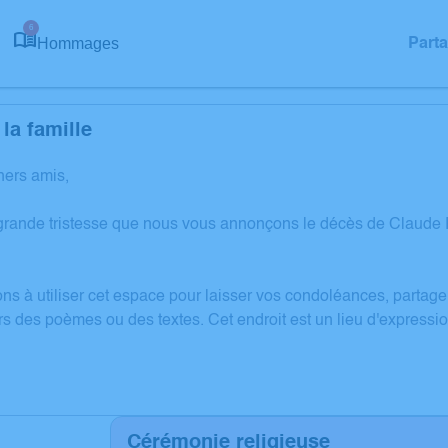
6
Hommages
Part
la famille
hers amis,
grande tristesse que nous vous annonçons le décès de Claude 
ons à utiliser cet espace pour laisser vos condoléances, partag
rs des poèmes ou des textes. Cet endroit est un lieu d'expres
Cérémonie religieuse