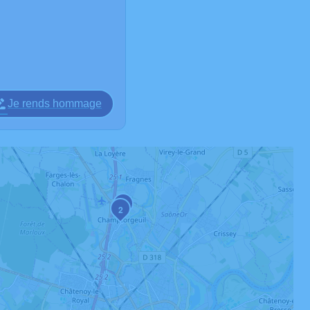
Je rends hommage
3
2