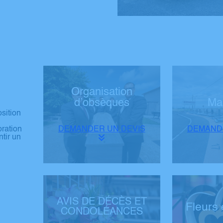
Organisation
d’obsèques
Ma
osition
DEMANDER UN DEVIS
DEMANDE
oration
ntir un
AVIS DE DÉCÈS ET
Fleurs 
CONDOLÉANCES