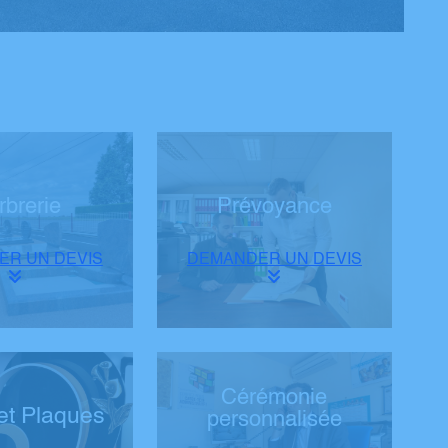
rbrerie
Prévoyance
R UN DEVIS
DEMANDER UN DEVIS
Cérémonie
et Plaques
personnalisée