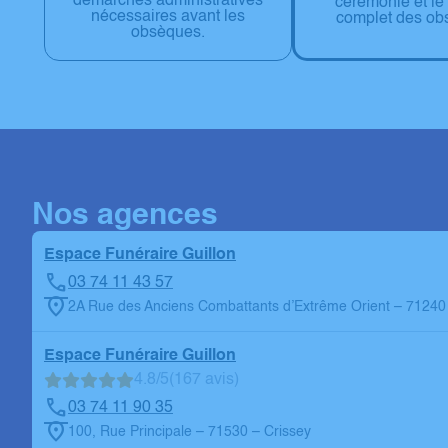
démarches administratives
cérémonie et le
nécessaires avant les
complet des ob
obsèques.
Nos agences
Espace Funéraire Guillon
03 74 11 43 57
2A Rue des Anciens Combattants d’Extrême Orient – 71240
Espace Funéraire Guillon
4.8/5
(167 avis)
03 74 11 90 35
100, Rue Principale – 71530 – Crissey