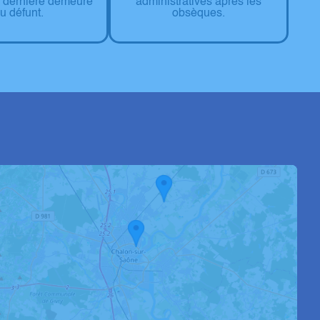
a dernière demeure
administratives après les
u défunt.
obsèques.