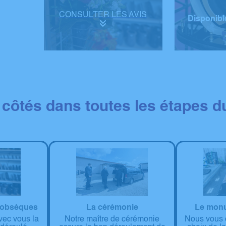
CONSULTER LES AVIS
Disponibl
 côtés dans toutes les étapes du
 obsèques
Le monu
La cérémonie
vec vous la
Nous vous c
Notre maître de cérémonie