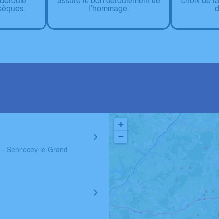
 déroulé
choix de l
assure le bon déroulement de
sèques.
d
l’hommage.
+
−
 – Sennecey-le-Grand