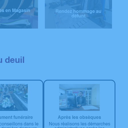
es en Magasin
Rendez hommage au
défunt
 deuil
ment funéraire
Après les obsèques
onseillons dans le
Nous réalisons les démarches