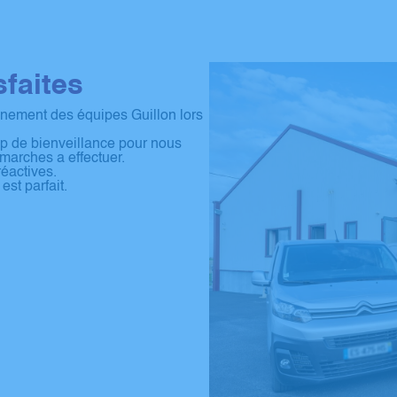
sfaites
agnement des équipes Guillon lors
Un grand merci à toute l’
discrétion, leur efficacité
up de bienveillance pour nous
déroulement des obsèque
marches a effectuer.
envers mon
réactives.
est parfait.