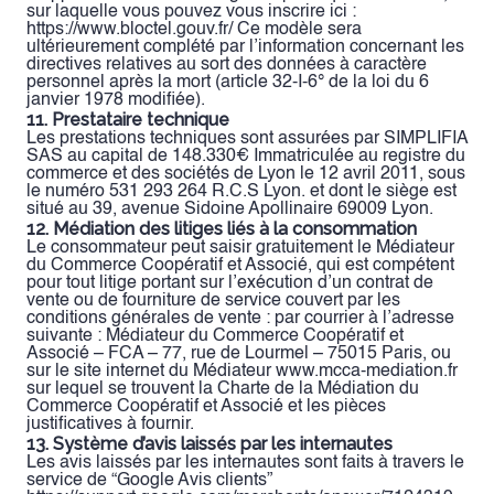
sur laquelle vous pouvez vous inscrire ici :
https://www.bloctel.gouv.fr/
Ce modèle sera
ultérieurement complété par l’information concernant les
directives relatives au sort des données à caractère
personnel après la mort (article 32-I-6° de la loi du 6
janvier 1978 modifiée).
11. Prestataire technique
Les prestations techniques sont assurées par SIMPLIFIA
SAS au capital de 148.330€ Immatriculée au registre du
commerce et des sociétés de Lyon le 12 avril 2011, sous
le numéro 531 293 264 R.C.S Lyon. et dont le siège est
situé au 39, avenue Sidoine Apollinaire 69009 Lyon.
12. Médiation des litiges liés à la consommation
Le consommateur peut saisir gratuitement le Médiateur
du Commerce Coopératif et Associé, qui est compétent
pour tout litige portant sur l’exécution d’un contrat de
vente ou de fourniture de service couvert par les
conditions générales de vente : par courrier à l’adresse
suivante : Médiateur du Commerce Coopératif et
Associé – FCA – 77, rue de Lourmel – 75015 Paris, ou
sur le site internet du Médiateur www.mcca-mediation.fr
sur lequel se trouvent la Charte de la Médiation du
Commerce Coopératif et Associé et les pièces
justificatives à fournir.
13. Système d’avis laissés par les internautes
Les avis laissés par les internautes sont faits à travers le
service de “Google Avis clients”