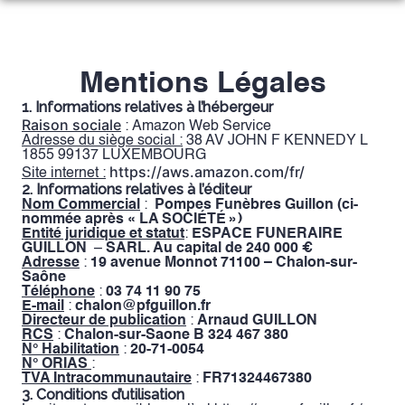
Aller
au
OBSEQUES
contenu
MARBRERIE
ORGANISER DES OBSÈQUES
Mentions Légales
1. Informations relatives à l’hébergeur
NOS AGENCES
MONUMENTS FUNÉRAIRES
PRÉVOIR SES OBSÈQUES
Raison sociale
: Amazon Web Service
Adresse du siège social :
38 AV JOHN F KENNEDY L
ACTUALITÉS
1855 99137 LUXEMBOURG
AGENCE DE CHALON-SUR-SAÔNE
ENTRETIEN DE SÉPULTURE
SERVICES AUX FAMILLES
https://aws.amazon.com/fr/
Site internet :
ARTICLES FUNERAIRES
2. Informations relatives à l’éditeur
AGENCE DE CRISSEY
NOS CRÉATIONS PERSONNALISÉES
Nom Commercial
:
Pompes Funèbres Guillon (ci-
ESPACES HOMMAGES
nommée après « LA SOCIÉTÉ »)
Entité juridique et statut
:
ESPACE FUNERAIRE
AGENCE DE SAINT-GENGOUX
GUILLON
–
SARL. Au capital de 240 000 €
Adresse
:
19 avenue Monnot 71100 – Chalon-sur-
Saône
AGENCE DE SENNECEY-LE-GRAND
Téléphone
:
03 74 11 90 75
E-mail
:
chalon@pfguillon.fr
Directeur de publication
:
Arnaud GUILLON
RCS
:
Chalon-sur-Saone B 324 467 380
N° Habilitation
:
20-71-0054
N° ORIAS
:
TVA Intracommunautaire
:
FR71324467380
3. Conditions d’utilisation