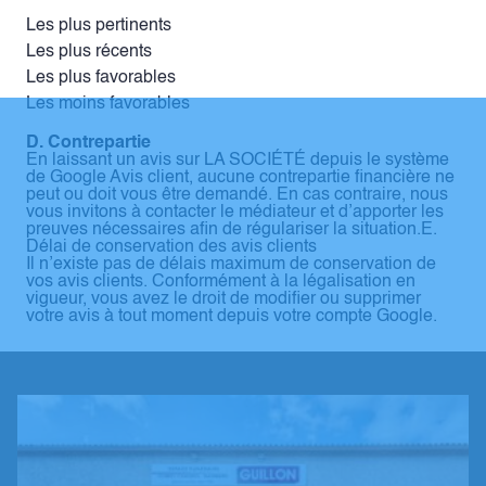
Les plus pertinents
Les plus récents
Les plus favorables
Les moins favorables
D. Contrepartie
En laissant un avis sur LA SOCIÉTÉ depuis le système
de Google Avis client, aucune contrepartie financière ne
peut ou doit vous être demandé. En cas contraire, nous
vous invitons à contacter le médiateur et d’apporter les
preuves nécessaires afin de régulariser la situation.E.
Délai de conservation des avis clients
Il n’existe pas de délais maximum de conservation de
vos avis clients. Conformément à la légalisation en
vigueur, vous avez le droit de modifier ou supprimer
votre avis à tout moment depuis votre compte Google.