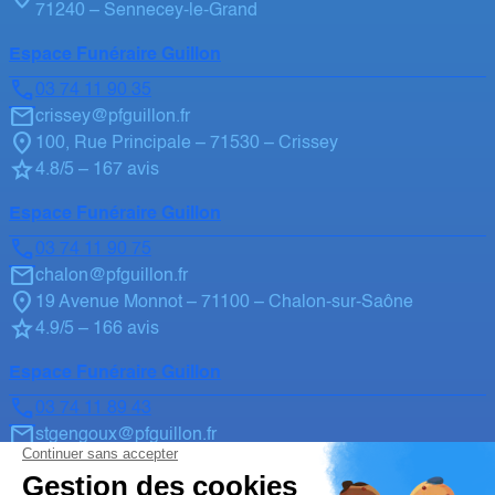
71240 – Sennecey-le-Grand
Espace Funéraire Guillon
03 74 11 90 35
crissey@pfguillon.fr
100, Rue Principale – 71530 – Crissey
4.8/5 – 167 avis
Espace Funéraire Guillon
03 74 11 90 75
chalon@pfguillon.fr
19 Avenue Monnot – 71100 – Chalon-sur-Saône
4.9/5 – 166 avis
Espace Funéraire Guillon
03 74 11 89 43
stgengoux@pfguillon.fr
18, route de Chalon – 71460 – Saint-Gengoux-Le-
National