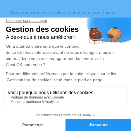
Nous vous invitons à utiliser cet espace pour laisser
vos condoléances, partager des photos souvenirs,
une anecdote ou exprimer vos pensées à travers des
poèmes ou des textes. Cet endroit est un lieu
d'expression dédié à honorer la mémoire d’Eliane
PUTIGNY.
Un service de plantation d’arbre hommage est
disponible ici
.
Je rends hommage
Cérémonie religieuse
jeudi 02 juillet 2026 à 14h00
21
Salle Omniculte Guillon de Chalon-sur-Saône
19 Avenue Monnot
Faire-part
Hommages
71100 Chalon-sur-Saône