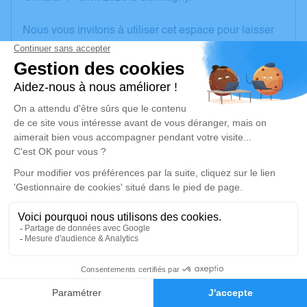
Nous vous invitons à utiliser cet espace pour laisser
vos condoléances, partager des photos souvenirs,
une anecdote ou exprimer vos pensées à travers des
poèmes ou des textes. Cet endroit est un lieu
d'expression dédié à honorer la mémoire de
Georgette Ida KURY.
Un service de plantation d’arbre hommage est
disponible ici
.
Je rends hommage
Cérémonie religieuse
lundi 20 avril 2026 à 15h00
5
Église de Germagny
le bourg
Faire-part
Hommages
71460 Germagny