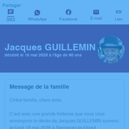
Partager
E-mail
SMS
WhatsApp
Facebook
Lien
Jacques GUILLEMIN
décédé le 18 mai 2026 à l'âge de 90 ans
Message de la famille
Chère famille, chers amis,
C’est avec une grande tristesse que nous vous
annonçons le décès de Jacques GUILLEMIN survenu
le lundi 18 mai 2026 à Sennecey-le-Grand.