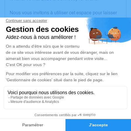
Nous vous invitons à utiliser cet espace pour laisser
vos condoléances, partager des photos souvenirs,
une anecdote ou exprimer vos pensées à travers des
poèmes ou des textes. Cet endroit est un lieu
d'expression dédié à honorer la mémoire de Jacques
GUILLEMIN.
Un service de plantation d’arbre hommage est
disponible ici
.
Je rends hommage
Cérémonie religieuse
mardi 26 mai 2026 à 10h30
1
Église de Sennecey-le-Grand
Maison Paroissiale - place de l'église
Faire-part
Hommages
71240 Sennecey-le-Grand