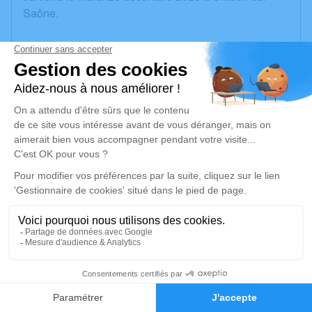
Saône.
Nous vous invitons à utiliser cet espace pour laisser
vos condoléances, partager des photos souvenirs,
une anecdote ou exprimer vos pensées à travers des
poèmes ou des textes. Cet endroit est un lieu
d'expression dédié à honorer la mémoire de Jean-
Jacques THEISEN.
Un service de plantation d’arbre hommage est
disponible ici
.
Je rends hommage
Cérémonie religieuse
9
mardi 30 décembre 2025 à 11h00
Salle Omniculte Guillon de Chalon-sur-Saône
Faire-part
Hommages
19 Avenue Monnot