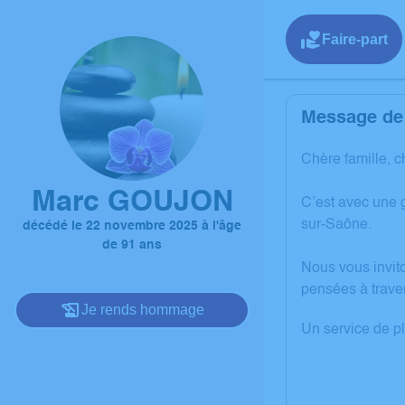
Faire-part
Message de 
Chère famille, c
Marc GOUJON
C’est avec une
sur-Saône.
décédé le 22 novembre 2025 à l'âge
de 91 ans
Nous vous invit
pensées à trave
Je rends hommage
Un service de p