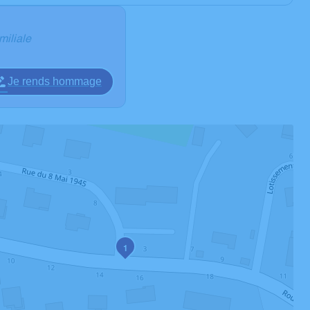
miliale
Je rends hommage
1