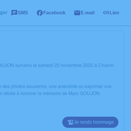
SMS
Facebook
E-mail
Lien
ager
GOUJON survenu le samedi 22 novembre 2025 à Chalon-
er des photos souvenirs, une anecdote ou exprimer vos
sion dédié à honorer la mémoire de Marc GOUJON.
Je rends hommage