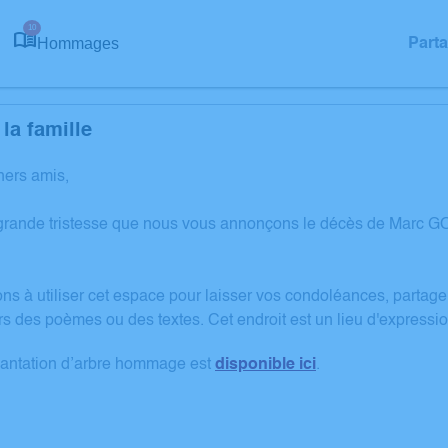
10
Hommages
Part
la famille
hers amis,
 grande tristesse que nous vous annonçons le décès de Marc 
ons à utiliser cet espace pour laisser vos condoléances, partag
rs des poèmes ou des textes. Cet endroit est un lieu d'expres
lantation d’arbre hommage est
disponible ici
.