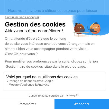
Nous vous invitons à utiliser cet espace pour laisser
vos condoléances, partager des photos souvenirs,
une anecdote ou exprimer vos pensées à travers des
poèmes ou des textes. Cet endroit est un lieu
d'expression dédié à honorer la mémoire de
Maryvonne LEGLISE.
Je rends hommage
Cérémonie religieuse
lundi 20 octobre 2025 à 13h15
Salle Omniculte du Crématorium de Crissey
110 Rue Principale
71530 Crissey
1
Faire-part
Hommages
Je rends hommage