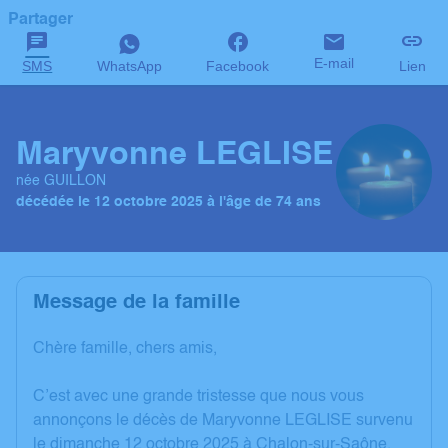
Partager
E-mail
SMS
WhatsApp
Facebook
Lien
Maryvonne LEGLISE
née GUILLON
décédée le 12 octobre 2025 à l'âge de 74 ans
Message de la famille
Chère famille, chers amis,
C’est avec une grande tristesse que nous vous
annonçons le décès de Maryvonne LEGLISE survenu
le dimanche 12 octobre 2025 à Chalon-sur-Saône.