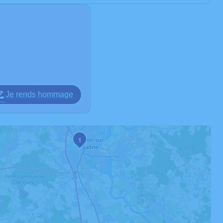
Je rends hommage
1