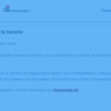
3
Hommages
Part
la famille
hers amis,
grande tristesse que nous vous annonçons le décès de Mauri
ons à utiliser cet espace pour laisser vos condoléances, partag
rs des poèmes ou des textes. Cet endroit est un lieu d'expres
lantation d’arbre hommage est
disponible ici
.