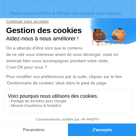
Nous vous invitons à utiliser cet espace pour laisser
vos condoléances, partager des photos souvenirs,
une anecdote ou exprimer vos pensées à travers des
poèmes ou des textes. Cet endroit est un lieu
d'expression dédié à honorer la mémoire de Renée
PAILLARD.
Un service de plantation d’arbre hommage est
disponible ici
.
Je rends hommage
Cérémonie civile
mercredi 08 juillet 2026 à 14h30
10
Salle Omniculte Guillon de Chalon-sur-Saône
19 Avenue Monnot
Faire-part
Hommages
71100 Chalon-sur-Saône