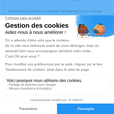
Nous vous invitons à utiliser cet espace pour laisser
vos condoléances, partager des photos souvenirs,
une anecdote ou exprimer vos pensées à travers des
poèmes ou des textes. Cet endroit est un lieu
d'expression dédié à honorer la mémoire de Suzanne
GILARDIN.
Un service de plantation d’arbre hommage est
disponible ici
.
Je rends hommage
Cérémonie religieuse
vendredi 20 février 2026 à 10h30
1
Église Saint Vincent de Moroges
Rue de l'église
Faire-part
Hommages
71390 Moroges