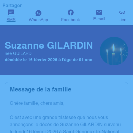
Partager
E-mail
SMS
WhatsApp
Facebook
Lien
Suzanne GILARDIN
née GUILARD
décédée le 16 février 2026 à l'âge de 91 ans
Message de la famille
Chère famille, chers amis,
C’est avec une grande tristesse que nous vous
annonçons le décès de Suzanne GILARDIN survenu
le lundi 16 février 2026 à Saint-Gengoux-le-National.