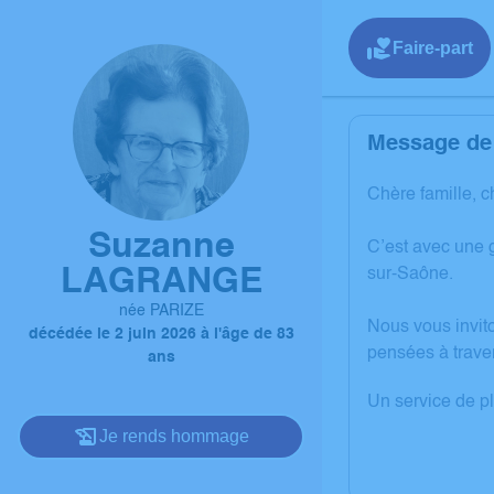
Faire-part
Message de 
Chère famille, c
Suzanne
C’est avec une 
LAGRANGE
sur-Saône.
née PARIZE
Nous vous invit
décédée le 2 juin 2026 à l'âge de 83
pensées à trave
ans
Un service de p
Je rends hommage