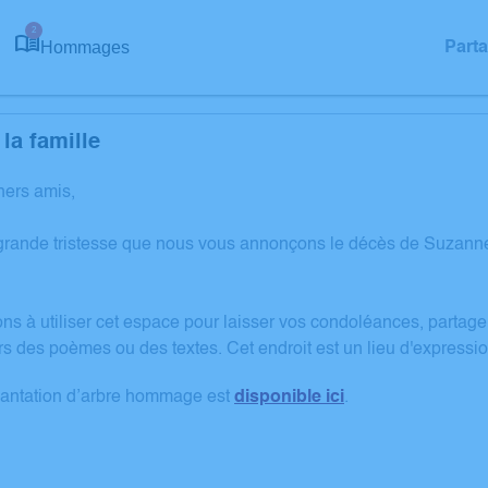
2
Hommages
Part
la famille
hers amis,
grande tristesse que nous vous annonçons le décès de Suzan
ons à utiliser cet espace pour laisser vos condoléances, partag
rs des poèmes ou des textes. Cet endroit est un lieu d'expre
lantation d’arbre hommage est
disponible ici
.