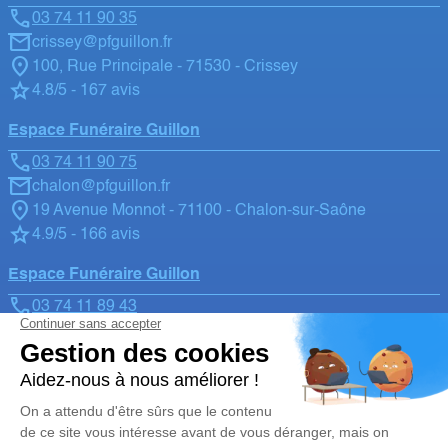
03 74 11 90 35
crissey@pfguillon.fr
100, Rue Principale - 71530 - Crissey
4.8/5 - 167 avis
Espace Funéraire Guillon
03 74 11 90 75
chalon@pfguillon.fr
19 Avenue Monnot - 71100 - Chalon-sur-Saône
4.9/5 - 166 avis
Espace Funéraire Guillon
03 74 11 89 43
stgengoux@pfguillon.fr
18, route de Chalon - 71460 - Saint-Gengoux-Le-National
4.9/5 - 113 avis
Nos Services
Liens utiles
Organiser des obsèques
Avis de décès