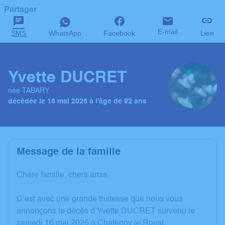
Partager
E-mail
SMS
WhatsApp
Facebook
Lien
Yvette DUCRET
née TABARY
décédée le 16 mai 2026 à l'âge de 92 ans
Message de la famille
Chère famille, chers amis,
C’est avec une grande tristesse que nous vous
annonçons le décès d’Yvette DUCRET survenu le
samedi 16 mai 2026 à Chatenoy le Royal.