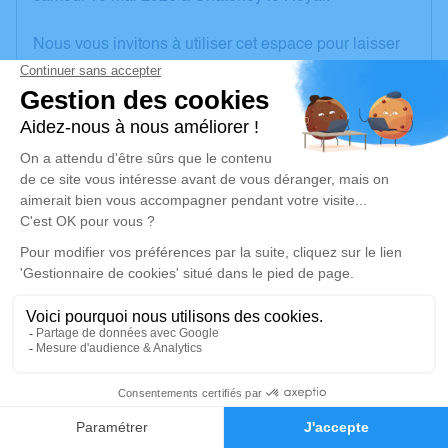
Nous vous invitons à utiliser cet espace pour laisser
vos condoléances, partager des photos souvenirs,
une anecdote ou exprimer vos pensées à travers des
poèmes ou des textes. Cet endroit est un lieu
d'expression dédié à honorer la mémoire d’Yvette
DUCRET.
Un service de plantation d’arbre hommage est
disponible ici
.
Je rends hommage
Cérémonie religieuse
jeudi 21 mai 2026 à 15h00
1
Église de Farges-lès-Chalon
Grande Rue
Faire-part
Hommages
71150 Farges-lès-Chalon