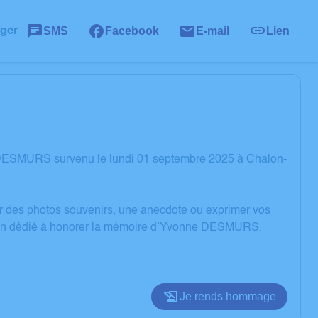
SMS
Facebook
E-mail
Lien
ager
 DESMURS survenu le lundi 01 septembre 2025 à Chalon-
er des photos souvenirs, une anecdote ou exprimer vos
ssion dédié à honorer la mémoire d’Yvonne DESMURS.
Je rends hommage