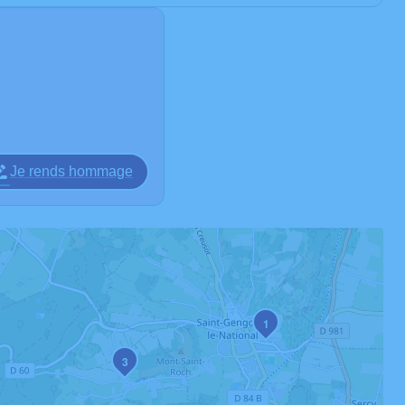
Je rends hommage
1
3