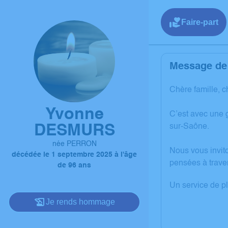
Faire-part
Message de 
Chère famille, c
Yvonne
C’est avec une
DESMURS
sur-Saône.
née PERRON
Nous vous invit
décédée le 1 septembre 2025 à l'âge
pensées à trave
de 96 ans
Un service de p
Je rends hommage