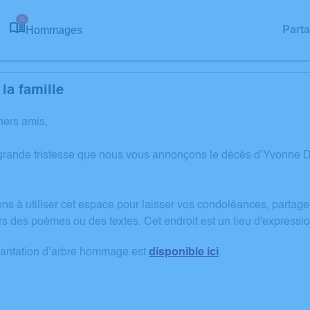
31
Hommages
Part
la famille
hers amis,
 grande tristesse que nous vous annonçons le décès d’Yvonne
ons à utiliser cet espace pour laisser vos condoléances, partag
rs des poèmes ou des textes. Cet endroit est un lieu d'expre
lantation d’arbre hommage est
disponible ici
.