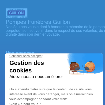
Pompes Funèbres Guillon
Nos équipes vous aident à honorer la mémoire de la person
perpétuer son souvenir dans le respect de ses volontés, de 
dignité dans son dernier voyage.
Nos agences
Espace Funéraire Guillon
03 74 11 43 57
sennecey@pfguillon.fr
2A Rue des Anciens Combattants d'Extrême Orient –
71240 – Sennecey-le-Grand
Espace Funéraire Guillon
03 74 11 89 43