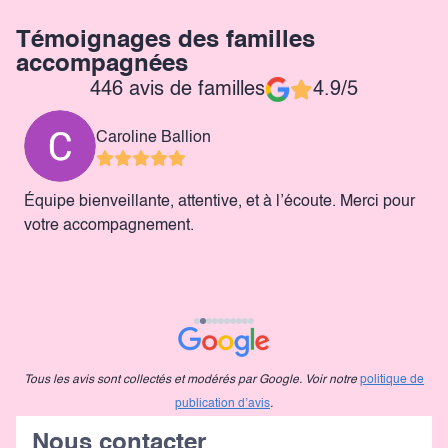
Témoignages des familles
accompagnées
446 avis de familles
4.9/5
Caroline Ballion
e
Équipe bienveillante, attentive, et à l’écoute. Merci pour
M
é,
votre accompagnement.
P
Tous les avis sont collectés et modérés par Google. Voir notre
politique de
publication d’avis
.
Nous contacter