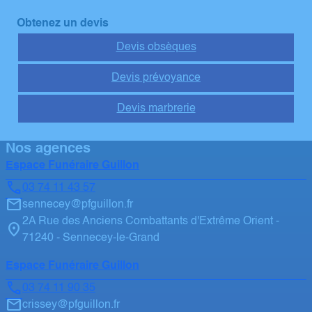
Obtenez un devis
Devis obsèques
Devis prévoyance
Devis marbrerie
Nos agences
Espace Funéraire Guillon
03 74 11 43 57
sennecey@pfguillon.fr
2A Rue des Anciens Combattants d'Extrême Orient -
71240 - Sennecey-le-Grand
Espace Funéraire Guillon
03 74 11 90 35
crissey@pfguillon.fr