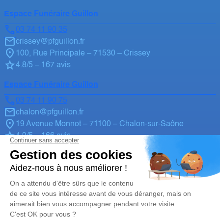
Espace Funéraire Guillon
03 74 11 90 35
crissey@pfguillon.fr
100, Rue Principale – 71530 – Crissey
4.8/5 – 167 avis
Espace Funéraire Guillon
03 74 11 90 75
chalon@pfguillon.fr
19 Avenue Monnot – 71100 – Chalon-sur-Saône
4.9/5 – 166 avis
Espace Funéraire Guillon
03 74 11 89 43
stgengoux@pfguillon.fr
18, route de Chalon – 71460 – Saint-Gengoux-Le-
National
4.9/5 – 113 avis